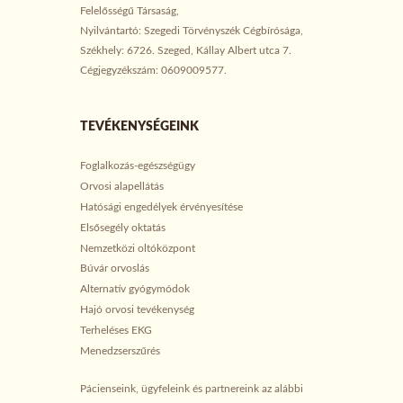
Felelősségű Társaság,
Nyilvántartó: Szegedi Törvényszék Cégbírósága,
Székhely: 6726. Szeged, Kállay Albert utca 7.
Cégjegyzékszám: 0609009577.
TEVÉKENYSÉGEINK
Foglalkozás-egészségügy
Orvosi alapellátás
Hatósági engedélyek érvényesítése
Elsősegély oktatás
Nemzetközi oltóközpont
Búvár orvoslás
Alternatív gyógymódok
Hajó orvosi tevékenység
Terheléses EKG
Menedzserszűrés
Pácienseink, ügyfeleink és partnereink az alábbi