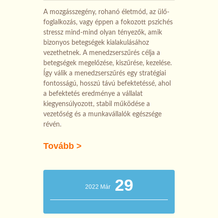
A mozgásszegény, rohanó életmód, az ülő-
foglalkozás, vagy éppen a fokozott pszichés
stressz mind-mind olyan tényezők, amik
bizonyos betegségek kialakulásához
vezethetnek. A menedzserszűrés célja a
betegségek megelőzése, kiszűrése, kezelése.
Így válik a menedzserszűrés egy stratégiai
fontosságú, hosszú távú befektetéssé, ahol
a befektetés eredménye a vállalat
kiegyensúlyozott, stabil működése a
vezetőség és a munkavállalók egészsége
révén.
Tovább >
29
2022 Már