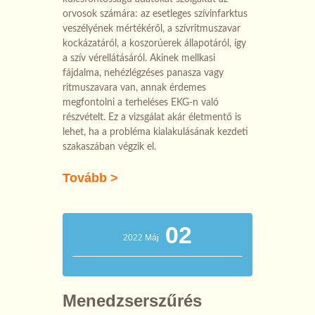
orvosok számára: az esetleges szívinfarktus
veszélyének mértékéről, a szívritmuszavar
kockázatáról, a koszorúerek állapotáról, így
a szív vérellátásáról. Akinek mellkasi
fájdalma, nehézlégzéses panasza vagy
ritmuszavara van, annak érdemes
megfontolni a terheléses EKG-n való
részvételt. Ez a vizsgálat akár életmentő is
lehet, ha a probléma kialakulásának kezdeti
szakaszában végzik el.
Tovább >
02
2022 Máj
Menedzserszűrés