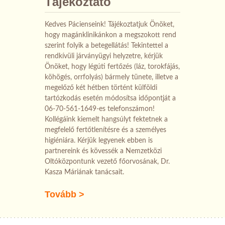
Tájékoztató
Kedves Pácienseink! Tájékoztatjuk Önöket,
hogy magánklinikánkon a megszokott rend
szerint folyik a betegellátás! Tekintettel a
rendkívüli járványügyi helyzetre, kérjük
Önöket, hogy légúti fertőzés (láz, torokfájás,
köhögés, orrfolyás) bármely tünete, illetve a
megelőző két hétben történt külföldi
tartózkodás esetén módosítsa időpontját a
06-70-561-1649-es telefonszámon!
Kollégáink kiemelt hangsúlyt fektetnek a
megfelelő fertőtlenítésre és a személyes
higiéniára. Kérjük legyenek ebben is
partnereink és kövessék a Nemzetközi
Oltóközpontunk vezető főorvosának, Dr.
Kasza Máriának tanácsait.
Tovább >