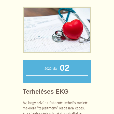
02
2022 Máj
Terheléses EKG
Az, hogy szívünk fokozott terhelés mellett
mekkora “teljesítmény” leadására képes,
kulcsfontosságú adatokat szolgáltat az