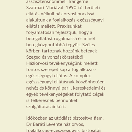
asszisztensnőmmel, Trangerné
Szatmári Máriával. 1990-től területi
ellátás nélküli háziorvosi praxissá
alakultunk a foglalkozás-egészségügyi
ellátás mellett. Praxisunkat
folyamatosan fejlesztjük, hogy a
betegellátást rugalmassá és minél
betegközpontúbbá tegyük. Széles
körben tartoznak hozzánk betegek
Szeged és vonzáskörzetéből.
Háziorvosi tevékenységünk mellett
fontos szerepet kap a foglalkozás-
egészségügyi ellátás. A komplex
egészségügyi ellátásnak köszönhetően
nehéz és könnyűipari , kereskedelmi és
egyéb tevékenységeket folytató cégek
is felkeresnek bennünket
szolgáltatásainkért.
Időközben az utódlást biztosítva fiam,
Dr Baráti Levente háziorvos,
foglalkozás-egészségügyi-, biztosítás