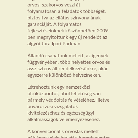
orvosi szakorvos veszi át
folyamatosan a feladatok többségét,
biztosítva az ellátás színvonalának
garanciáját. A folyamatos
fejlesztéseinknek köszönhetően 2009-
ben megnyitottunk egy új rendelőt az
algyői Jura Ipari Parkban.
Állandó csapatunk mellett, az igények
függvényében, több helyettes orvos és
asszisztens áll rendelkezésünkre, akár
egyszerre különböző helyszíneken.
Létrehoztunk egy nemzetközi
oltóközpontot, ahol lehetőség van
bármely védőoltás felvételéhez, illetve
búvárorvosi vizsgálatok
kivitelezéséhez és egészségügyi
alkalmasságok véleményezéséhez.
A konvencionális orvoslás mellett
pályámat végig követi a komplementer