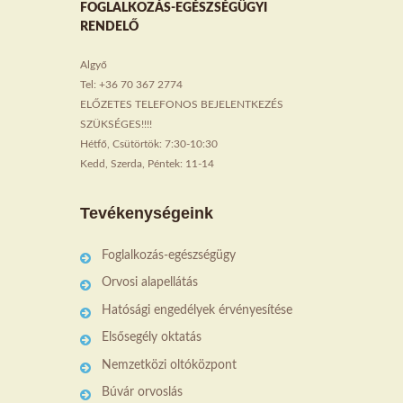
FOGLALKOZÁS-EGÉSZSÉGÜGYI
RENDELŐ
Algyő
Tel: +36 70 367 2774
ELŐZETES TELEFONOS BEJELENTKEZÉS
SZÜKSÉGES!!!!
Hétfő, Csütörtök: 7:30-10:30
Kedd, Szerda, Péntek: 11-14
Tevékenységeink
Foglalkozás-egészségügy
Orvosi alapellátás
Hatósági engedélyek érvényesítése
Elsősegély oktatás
Nemzetközi oltóközpont
Búvár orvoslás