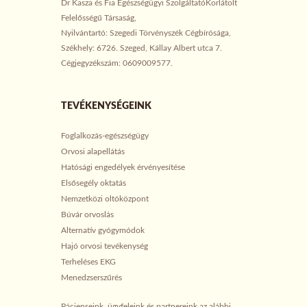
Dr Kasza és Fia Egészségügyi SzolgáltatóKorlátolt
Felelősségű Társaság,
Nyilvántartó: Szegedi Törvényszék Cégbírósága,
Székhely: 6726. Szeged, Kállay Albert utca 7.
Cégjegyzékszám: 0609009577.
TEVÉKENYSÉGEINK
Foglalkozás-egészségügy
Orvosi alapellátás
Hatósági engedélyek érvényesítése
Elsősegély oktatás
Nemzetközi oltóközpont
Búvár orvoslás
Alternatív gyógymódok
Hajó orvosi tevékenység
Terheléses EKG
Menedzserszűrés
Pácienseink, ügyfeleink és partnereink az alábbi