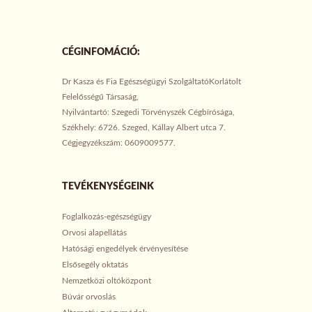
CÉGINFOMÁCIÓ:
Dr Kasza és Fia Egészségügyi SzolgáltatóKorlátolt
Felelősségű Társaság,
Nyilvántartó: Szegedi Törvényszék Cégbírósága,
Székhely: 6726. Szeged, Kállay Albert utca 7.
Cégjegyzékszám: 0609009577.
TEVÉKENYSÉGEINK
Foglalkozás-egészségügy
Orvosi alapellátás
Hatósági engedélyek érvényesítése
Elsősegély oktatás
Nemzetközi oltóközpont
Búvár orvoslás