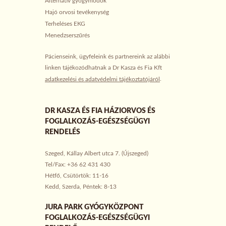
Alternatív gyógymódok
Hajó orvosi tevékenység
Terheléses EKG
Menedzserszűrés
Pácienseink, ügyfeleink és partnereink az alábbi
linken tájékozódhatnak a Dr Kasza és Fia Kft
.
adatkezelési és adatvédelmi tájékoztatójáról
DR KASZA ÉS FIA HÁZIORVOS ÉS
FOGLALKOZÁS-EGÉSZSÉGÜGYI
RENDELÉS
Szeged, Kállay Albert utca 7. (Újszeged)
Tel/Fax: +36 62 431 430
Hétfő, Csütörtök: 11-16
Kedd, Szerda, Péntek: 8-13
JURA PARK GYÓGYKÖZPONT
FOGLALKOZÁS-EGÉSZSÉGÜGYI