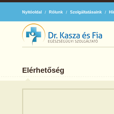
Nyitóoldal
Rólunk
Szolgáltatásaink
Hí
Elérhetőség