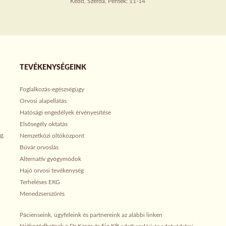
Kedd, Szerda, Péntek: 11-14
TEVÉKENYSÉGEINK
Foglalkozás-egészségügy
Orvosi alapellátás
Hatósági engedélyek érvényesítése
Elsősegély oktatás
g,
Nemzetközi oltóközpont
Búvár orvoslás
Alternatív gyógymódok
Hajó orvosi tevékenység
Terheléses EKG
Menedzserszűrés
Pácienseink, ügyfeleink és partnereink az alábbi linken
tájékozódhatnak a Dr Kasza és Fia Kft