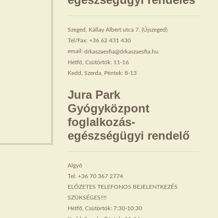
Szeged, Kállay Albert utca 7. (Újszeged)
Tel/Fax: +36 62 431 430
email:
drkaszaesfia@drkaszaesfia.hu
Hétfő, Csütörtök: 11-16
Kedd, Szerda, Péntek: 8-13
Jura Park
Gyógyközpont
foglalkozás-
egészségügyi rendelő
Algyő
Tel: +36 70 367 2774
ELŐZETES TELEFONOS BEJELENTKEZÉS
SZÜKSÉGES!!!!
Hétfő, Csütörtök: 7:30-10:30