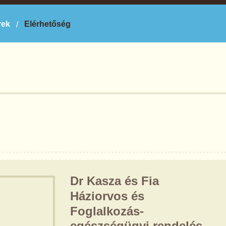
rek
Elérhetőség
Dr Kasza és Fia
Háziorvos és
Foglalkozás-
egészségügyi rendelés