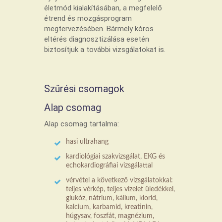
életmód kialakításában, a megfelelő
étrend és mozgásprogram
megtervezésében. Bármely kóros
eltérés diagnosztizálása esetén
biztosítjuk a további vizsgálatokat is.
Szűrési csomagok
Alap csomag
Alap csomag tartalma:
hasi ultrahang
kardiológiai szakvizsgálat, EKG és
echokardiográfiai vizsgálattal
vérvétel a következő vizsgálatokkal:
teljes vérkép, teljes vizelet üledékkel,
glukóz, nátrium, kálium, klorid,
kalcium, karbamid, kreatinin,
húgysav, foszfát, magnézium,