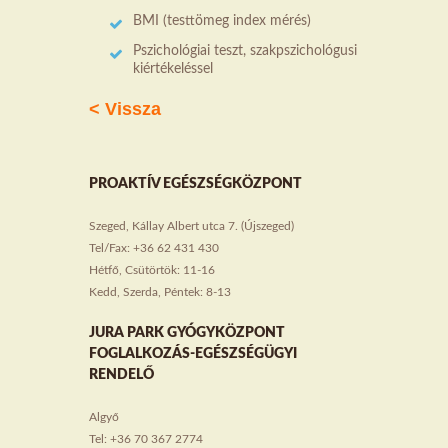
BMI (testtömeg index mérés)
Pszichológiai teszt, szakpszichológusi
kiértékeléssel
< Vissza
PROAKTÍV EGÉSZSÉGKÖZPONT
Szeged, Kállay Albert utca 7. (Újszeged)
Tel/Fax: +36 62 431 430
Hétfő, Csütörtök: 11-16
Kedd, Szerda, Péntek: 8-13
JURA PARK GYÓGYKÖZPONT
FOGLALKOZÁS-EGÉSZSÉGÜGYI
RENDELŐ
Algyő
Tel: +36 70 367 2774