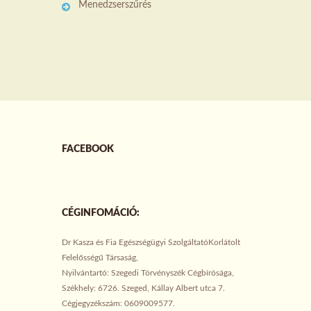
Menedzserszűrés
FACEBOOK
CÉGINFOMÁCIÓ:
Dr Kasza és Fia Egészségügyi SzolgáltatóKorlátolt
Felelősségű Társaság,
Nyilvántartó: Szegedi Törvényszék Cégbírósága,
Székhely: 6726. Szeged, Kállay Albert utca 7.
Cégjegyzékszám: 0609009577.