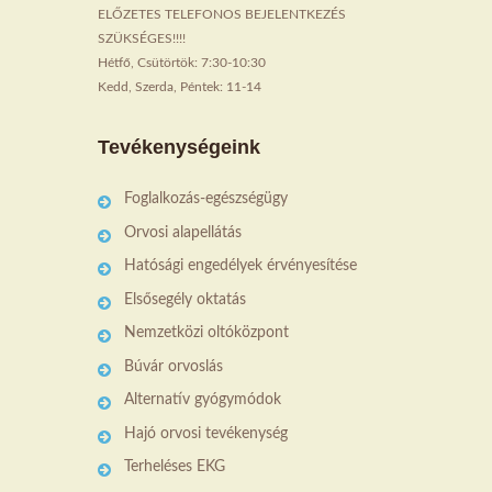
ELŐZETES TELEFONOS BEJELENTKEZÉS
SZÜKSÉGES!!!!
Hétfő, Csütörtök: 7:30-10:30
Kedd, Szerda, Péntek: 11-14
Tevékenységeink
Foglalkozás-egészségügy
Orvosi alapellátás
Hatósági engedélyek érvényesítése
Elsősegély oktatás
Nemzetközi oltóközpont
Búvár orvoslás
Alternatív gyógymódok
Hajó orvosi tevékenység
Terheléses EKG