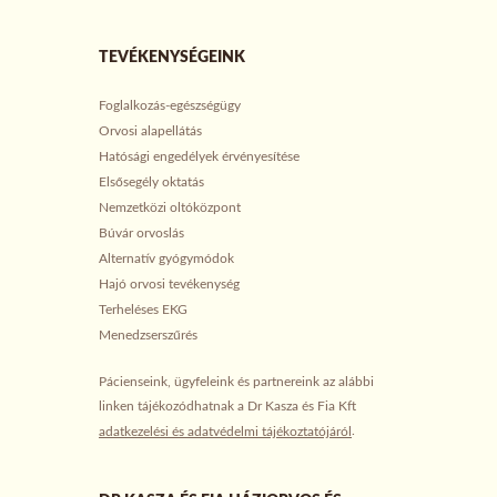
TEVÉKENYSÉGEINK
Foglalkozás-egészségügy
Orvosi alapellátás
Hatósági engedélyek érvényesítése
Elsősegély oktatás
Nemzetközi oltóközpont
Búvár orvoslás
Alternatív gyógymódok
Hajó orvosi tevékenység
Terheléses EKG
Menedzserszűrés
Pácienseink, ügyfeleink és partnereink az alábbi
linken tájékozódhatnak a Dr Kasza és Fia Kft
.
adatkezelési és adatvédelmi tájékoztatójáról